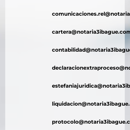
comunicaciones.rel@notari
cartera@notaria3ibague.co
contabilidad@notaria3ibag
declaracionextraproceso@n
estefaniajuridica@notaria3
liquidacion@notaria3ibague
protocolo@notaria3ibague.