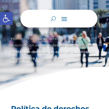
Abrir barra de herramientas
Home
Política de derechos de autor y/
o
9
autorización de uso sobre los contenidos
9
Política de derechos de autor y/o autorización
de uso sobre los contenidos
Política de derechos