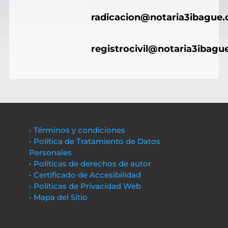
radicacion@notaria3ibague
registrocivil@notaria3ibagu
• Términos y condiciones
• Política de Tratamiento de Datos
Personales
• Políticas de derechos de autor
• Certificado de Accesibilidad
• Políticas de Privacidad Web
• Mapa del Sitio