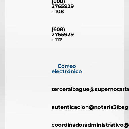
(608)
2765929
- 108
(608)
2765929
- 112
Correo
electrónico
terceraibague@supernotaria
autenticacion@notaria3iba
coordinadoradministrativo@