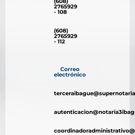
(608)
2765929
- 108
(608)
2765929
- 112
Correo
electrónico
terceraibague@supernotaria
autenticacion@notaria3iba
coordinadoradministrativo@