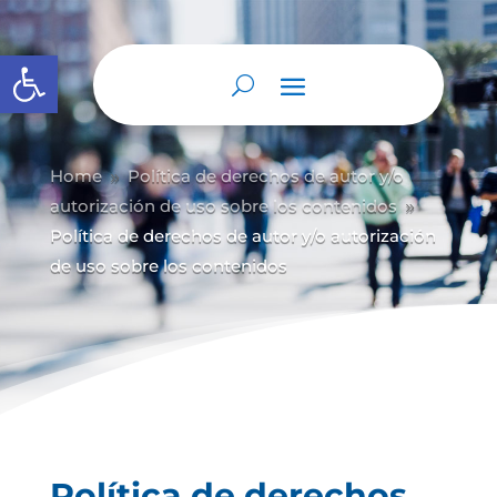
Abrir barra de herramientas
Home
Política de derechos de autor y/
o
9
autorización de uso sobre los contenidos
9
Política de derechos de autor y/o autorización
de uso sobre los contenidos
Política de derechos