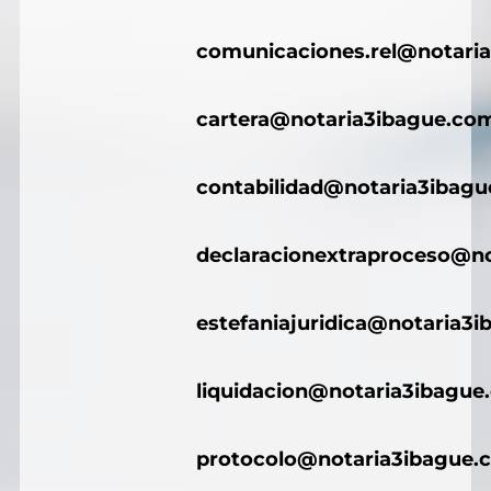
comunicaciones.rel@notari
cartera@notaria3ibague.co
contabilidad@notaria3ibag
declaracionextraproceso@n
estefaniajuridica@notaria3
liquidacion@notaria3ibague
protocolo@notaria3ibague.