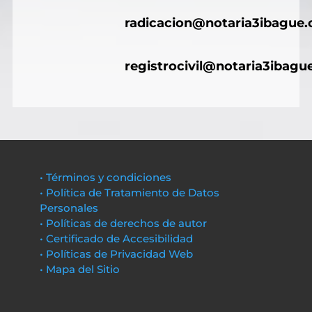
radicacion@notaria3ibague
registrocivil@notaria3ibagu
• Términos y condiciones
• Política de Tratamiento de Datos
Personales
• Políticas de derechos de autor
• Certificado de Accesibilidad
• Políticas de Privacidad Web
• Mapa del Sitio