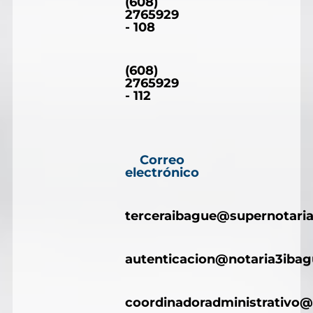
(608)
2765929
- 108
(608)
2765929
- 112
Correo
electrónico
terceraibague@supernotaria
autenticacion@notaria3iba
coordinadoradministrativo@