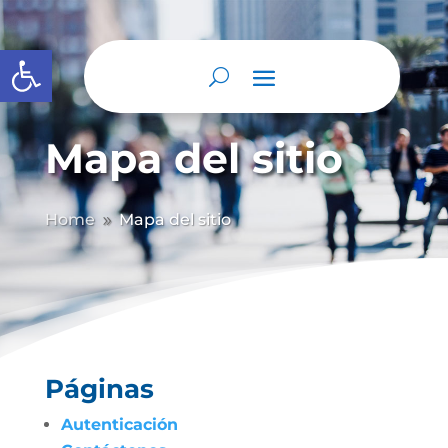
Abrir barra de herramientas
Mapa del sitio
Home
Mapa del sitio
9
Páginas
Autenticación