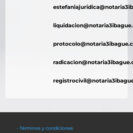
estefaniajuridica@notaria3
liquidacion@notaria3ibague
protocolo@notaria3ibague.
radicacion@notaria3ibague
registrocivil@notaria3ibagu
• Términos y condiciones