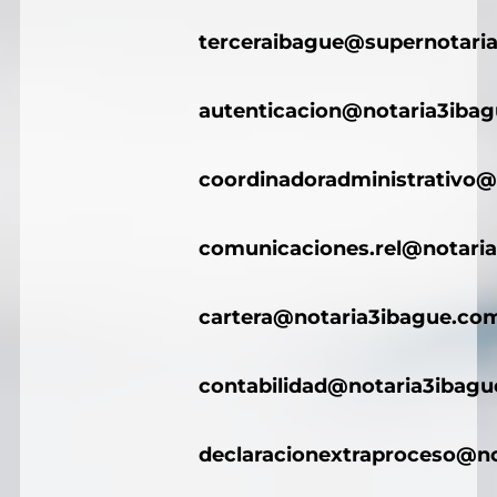
terceraibague@supernotaria
autenticacion@notaria3iba
coordinadoradministrativo@
comunicaciones.rel@notari
cartera@notaria3ibague.co
contabilidad@notaria3ibag
declaracionextraproceso@n