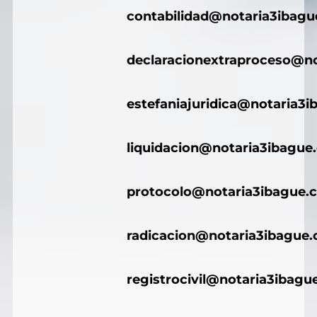
contabilidad@notaria3ibag
declaracionextraproceso@n
estefaniajuridica@notaria3
liquidacion@notaria3ibague
protocolo@notaria3ibague.
radicacion@notaria3ibague
registrocivil@notaria3ibagu