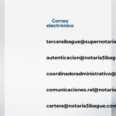
Correo
electrónico
terceraibague@supernotaria
autenticacion@notaria3iba
coordinadoradministrativo@
comunicaciones.rel@notari
cartera@notaria3ibague.co