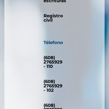
escrituras
Registro
civil
Télefono
(608)
2765929
- 110
(608)
2765929
- 102
(608)