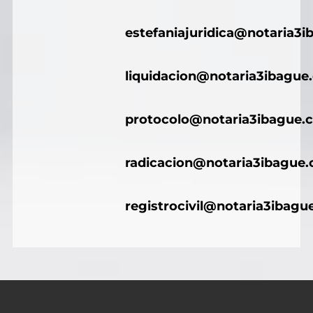
estefaniajuridica@notaria3
liquidacion@notaria3ibague
protocolo@notaria3ibague.
radicacion@notaria3ibague
registrocivil@notaria3ibagu