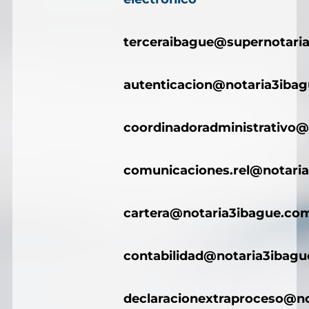
terceraibague@supernotaria
autenticacion@notaria3iba
coordinadoradministrativo@
comunicaciones.rel@notari
cartera@notaria3ibague.co
contabilidad@notaria3ibag
declaracionextraproceso@n