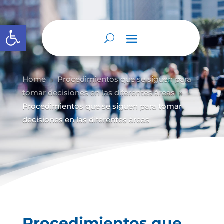
Abrir barra de herramientas
Home
Procedimientos que se siguen para
9
tomar decisiones en las diferentes áreas
9
Procedimientos que se siguen para tomar
decisiones en las diferentes áreas
Procedimientos que