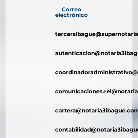
Correo
electrónico
terceraibague@supernotaria
autenticacion@notaria3iba
coordinadoradministrativo@
comunicaciones.rel@notari
cartera@notaria3ibague.co
contabilidad@notaria3ibag