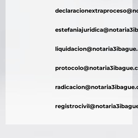
declaracionextraproceso@n
estefaniajuridica@notaria3
liquidacion@notaria3ibague
protocolo@notaria3ibague.
radicacion@notaria3ibague
registrocivil@notaria3ibagu