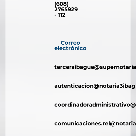
(608)
2765929
- 112
Correo
electrónico
terceraibague@supernotaria
autenticacion@notaria3iba
coordinadoradministrativo@
comunicaciones.rel@notari