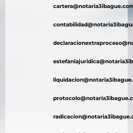
cartera@notaria3ibague.co
contabilidad@notaria3ibag
declaracionextraproceso@n
estefaniajuridica@notaria3
liquidacion@notaria3ibague
protocolo@notaria3ibague.
radicacion@notaria3ibague