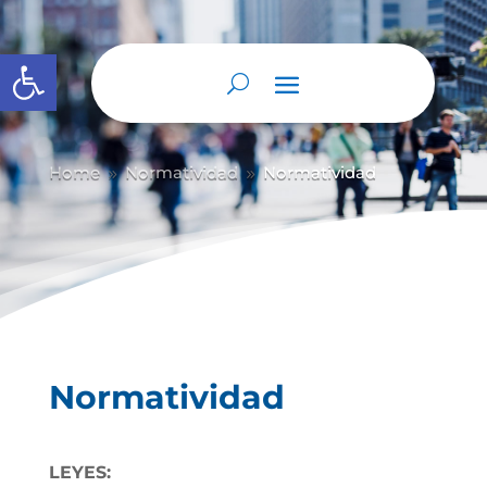
Abrir barra de herramientas
Home
Normatividad
Normatividad
9
9
Normatividad
LEYES: