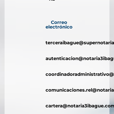
Correo
electrónico
terceraibague@supernotaria
autenticacion@notaria3iba
coordinadoradministrativo@
comunicaciones.rel@notari
cartera@notaria3ibague.co