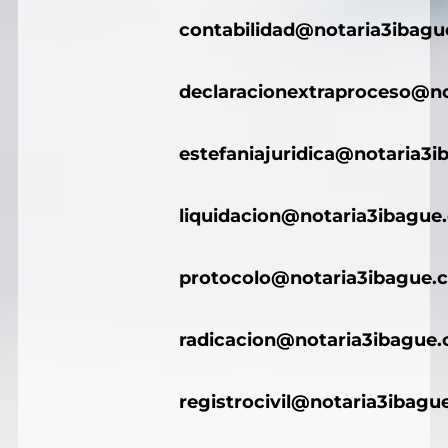
contabilidad@notaria3ibag
declaracionextraproceso@n
estefaniajuridica@notaria3
liquidacion@notaria3ibague
protocolo@notaria3ibague.
radicacion@notaria3ibague
registrocivil@notaria3ibagu