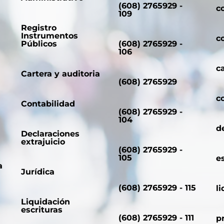
(608) 2765929 -
c
109
Registro
Instrumentos
c
Públicos
(608) 2765929 -
106
c
Cartera y auditoria
(608) 2765929
c
Contabilidad
(608) 2765929 -
104
d
Declaraciones
extrajuicio
(608) 2765929 -
105
e
a
Jurídica
(608) 2765929 - 115
l
Liquidación
escrituras
(608) 2765929 - 111
p