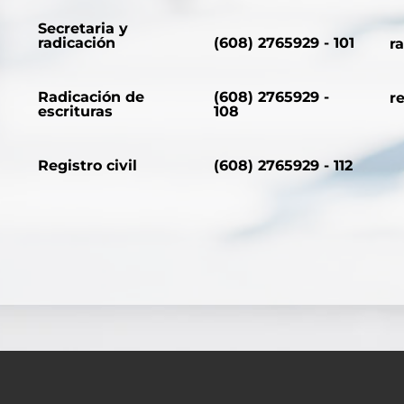
Secretaria y
radicación
(608) 2765929 - 101
r
Radicación de
(608) 2765929 -
r
escrituras
108
Registro civil
(608) 2765929 - 112