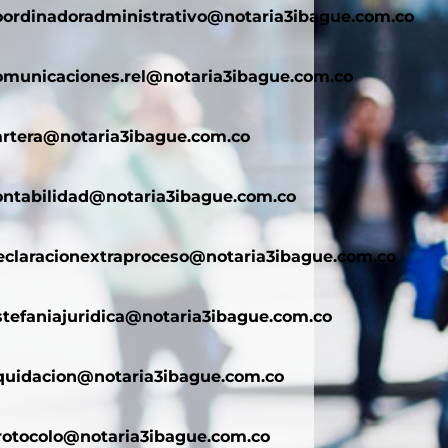
oordinadoradministrativo@notaria3ibague.com.co
omunicaciones.rel@notaria3ibague.com.co
artera@notaria3ibague.com.co
ontabilidad@notaria3ibague.com.co
eclaracionextraproceso@notaria3ibague.com.co
stefaniajuridica@notaria3ibague.com.co
iquidacion@notaria3ibague.com.co
rotocolo@notaria3ibague.com.co