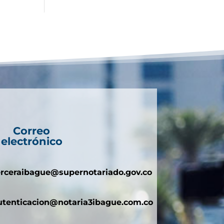
Correo
electrónico
erceraibague@supernotariado.gov.co
utenticacion@notaria3ibague.com.co