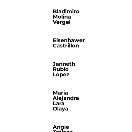
Bladimiro
Molina
Vergel
Eisenhawer
Castrillon
Janneth
Rubio
Lopez
Maria
Alejandra
Lara
Olaya
Angie