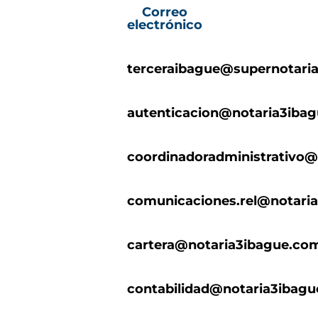
Correo
electrónico
terceraibague@supernotaria
autenticacion@notaria3iba
coordinadoradministrativo@
comunicaciones.rel@notari
cartera@notaria3ibague.co
contabilidad@notaria3ibag