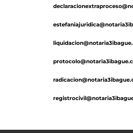
declaracionextraproceso@n
estefaniajuridica@notaria3
liquidacion@notaria3ibague
protocolo@notaria3ibague.
radicacion@notaria3ibague
registrocivil@notaria3ibagu