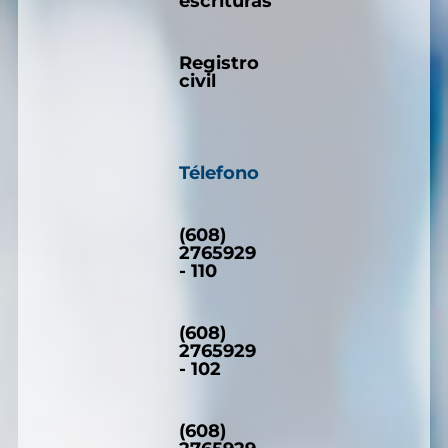
escrituras
Registro
civil
Télefono
(608)
2765929
- 110
(608)
2765929
- 102
(608)