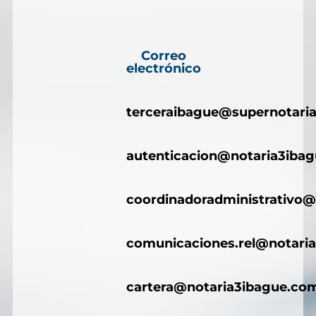
Correo
electrónico
terceraibague@supernotaria
autenticacion@notaria3iba
coordinadoradministrativo@
comunicaciones.rel@notari
cartera@notaria3ibague.co