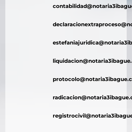
contabilidad@notaria3ibag
declaracionextraproceso@n
estefaniajuridica@notaria3
liquidacion@notaria3ibague
protocolo@notaria3ibague.
radicacion@notaria3ibague
registrocivil@notaria3ibagu