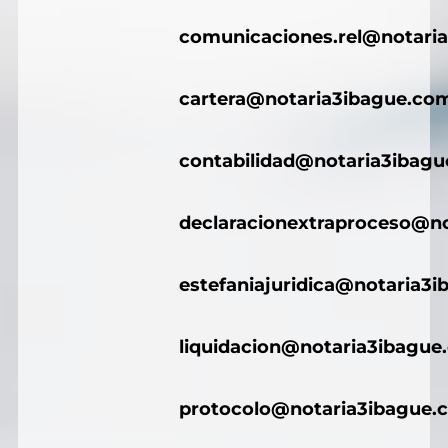
comunicaciones.rel@notari
cartera@notaria3ibague.co
contabilidad@notaria3ibag
declaracionextraproceso@n
estefaniajuridica@notaria3
liquidacion@notaria3ibague
protocolo@notaria3ibague.