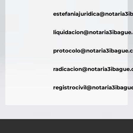
estefaniajuridica@notaria3
liquidacion@notaria3ibague
protocolo@notaria3ibague.
radicacion@notaria3ibague
registrocivil@notaria3ibagu