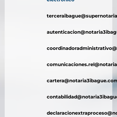
terceraibague@supernotaria
autenticacion@notaria3iba
coordinadoradministrativo@
comunicaciones.rel@notari
cartera@notaria3ibague.co
contabilidad@notaria3ibag
declaracionextraproceso@n