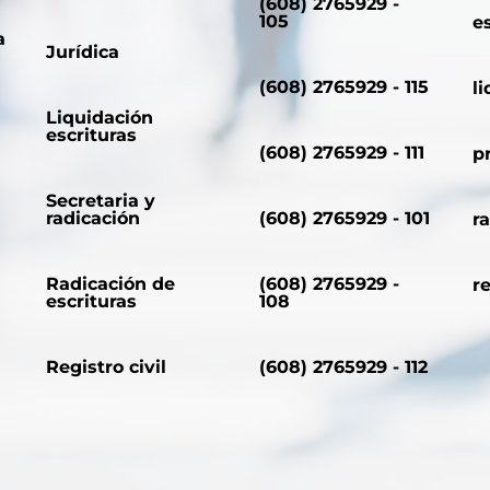
(608) 2765929 -
105
e
a
Jurídica
(608) 2765929 - 115
l
Liquidación
escrituras
(608) 2765929 - 111
p
Secretaria y
radicación
(608) 2765929 - 101
r
Radicación de
(608) 2765929 -
r
escrituras
108
Registro civil
(608) 2765929 - 112