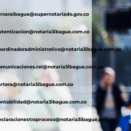
erceraibague@supernotariado.gov.co
utenticacion@notaria3ibague.com.co
oordinadoradministrativo@notaria3ibague.com.co
omunicaciones.rel@notaria3ibague.com.co
artera@notaria3ibague.com.co
ontabilidad@notaria3ibague.com.co
eclaracionextraproceso@notaria3ibague.com.co