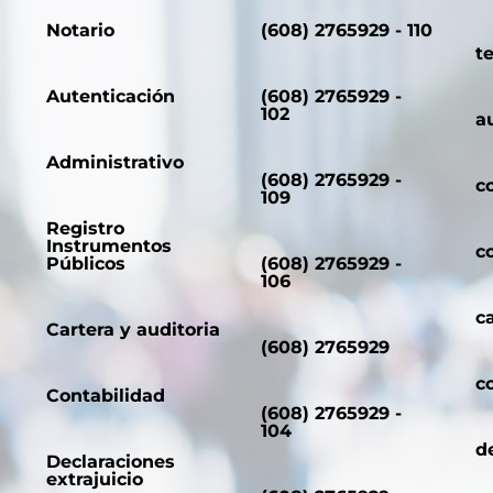
Notario
(608) 2765929 - 110
t
Autenticación
(608) 2765929 -
102
a
Administrativo
(608) 2765929 -
c
109
Registro
Instrumentos
c
Públicos
(608) 2765929 -
106
c
Cartera y auditoria
(608) 2765929
c
Contabilidad
(608) 2765929 -
104
d
Declaraciones
extrajuicio