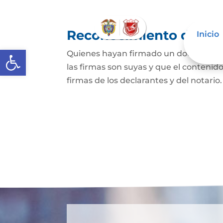
Reconocimiento de fir
Inicio
Abrir barra de herramientas
Quienes hayan firmado un documento p
las firmas son suyas y que el contenid
firmas de los declarantes y del notario.