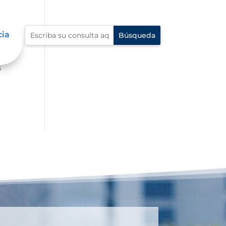
cia
ue
s