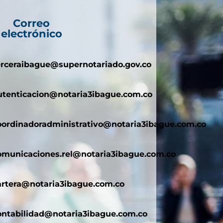
Correo
electrónico
erceraibague@supernotariado.gov.co
utenticacion@notaria3ibague.com.co
oordinadoradministrativo@notaria3ibague.com.co
omunicaciones.rel@notaria3ibague.com.co
artera@notaria3ibague.com.co
ontabilidad@notaria3ibague.com.co