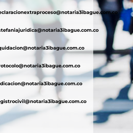
eclaracionextraproceso@notaria3ibague.com.co
stefaniajuridica@notaria3ibague.com.co
iquidacion@notaria3ibague.com.co
rotocolo@notaria3ibague.com.co
adicacion@notaria3ibague.com.co
egistrocivil@notaria3ibague.com.co