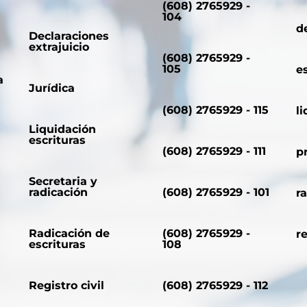
(608) 2765929 -
104
d
Declaraciones
extrajuicio
(608) 2765929 -
105
e
a
Jurídica
(608) 2765929 - 115
l
Liquidación
escrituras
(608) 2765929 - 111
p
Secretaria y
radicación
(608) 2765929 - 101
r
Radicación de
(608) 2765929 -
r
escrituras
108
Registro civil
(608) 2765929 - 112