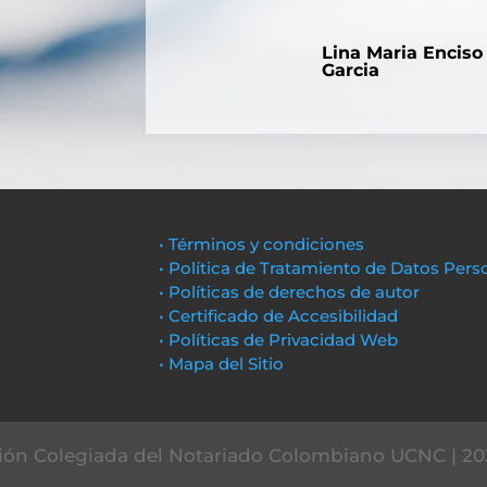
Lina Maria Enciso
Garcia
• Términos y condiciones
• Política de Tratamiento de Datos Pers
• Políticas de derechos de autor
• Certificado de Accesibilidad
• Políticas de Privacidad Web
• Mapa del Sitio
ón Colegiada del Notariado Colombiano UCNC | 20