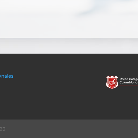
onales
22