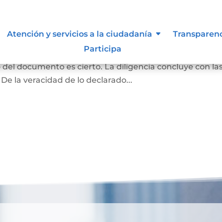
ma y contenido
Atención y servicios a la ciudadanía
Transparen
Participa
rivado podrán acudir ante el notario para declarar q
o del documento es cierto. La diligencia concluye con la
 De la veracidad de lo declarado...