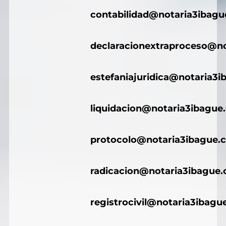
contabilidad@notaria3ibag
declaracionextraproceso@n
estefaniajuridica@notaria3
liquidacion@notaria3ibague
protocolo@notaria3ibague.
radicacion@notaria3ibague
registrocivil@notaria3ibagu