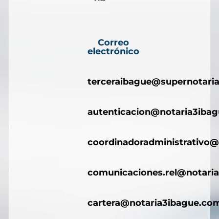
Correo
electrónico
terceraibague@supernotaria
autenticacion@notaria3iba
coordinadoradministrativo@
comunicaciones.rel@notari
cartera@notaria3ibague.co