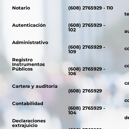
Notario
(608) 2765929 - 110
t
Autenticación
(608) 2765929 -
102
a
Administrativo
(608) 2765929 -
c
109
Registro
Instrumentos
c
Públicos
(608) 2765929 -
106
c
Cartera y auditoria
(608) 2765929
c
Contabilidad
(608) 2765929 -
104
d
Declaraciones
extrajuicio