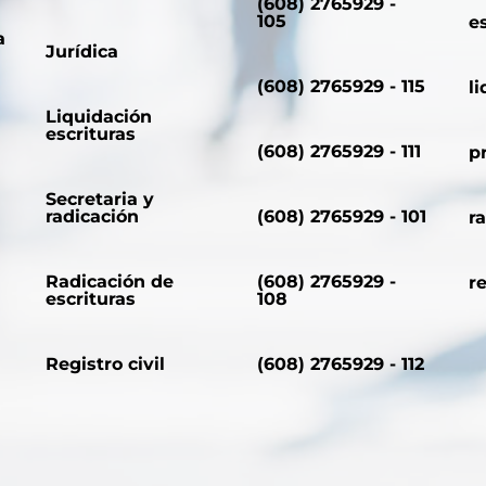
(608) 2765929 -
105
e
a
Jurídica
(608) 2765929 - 115
l
Liquidación
escrituras
(608) 2765929 - 111
p
Secretaria y
radicación
(608) 2765929 - 101
r
Radicación de
(608) 2765929 -
r
escrituras
108
Registro civil
(608) 2765929 - 112