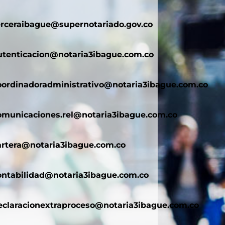
erceraibague@supernotariado.gov.co
utenticacion@notaria3ibague.com.co
oordinadoradministrativo@notaria3ibague.com.co
omunicaciones.rel@notaria3ibague.com.co
artera@notaria3ibague.com.co
ontabilidad@notaria3ibague.com.co
eclaracionextraproceso@notaria3ibague.com.co