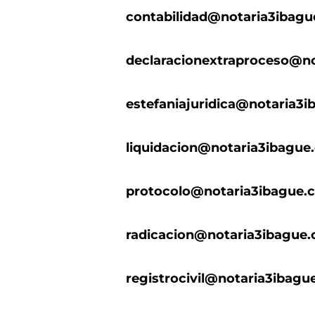
contabilidad@notaria3ibag
declaracionextraproceso@n
estefaniajuridica@notaria3
liquidacion@notaria3ibague
protocolo@notaria3ibague.
radicacion@notaria3ibague
registrocivil@notaria3ibagu