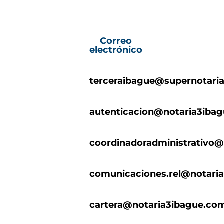
Correo
electrónico
terceraibague@supernotaria
autenticacion@notaria3iba
coordinadoradministrativo@
comunicaciones.rel@notari
cartera@notaria3ibague.co