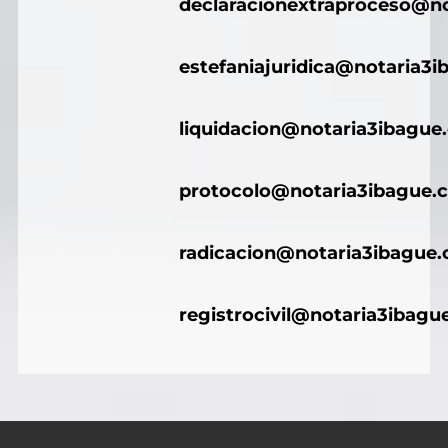
declaracionextraproceso@n
estefaniajuridica@notaria3
liquidacion@notaria3ibague
protocolo@notaria3ibague.
radicacion@notaria3ibague
registrocivil@notaria3ibagu