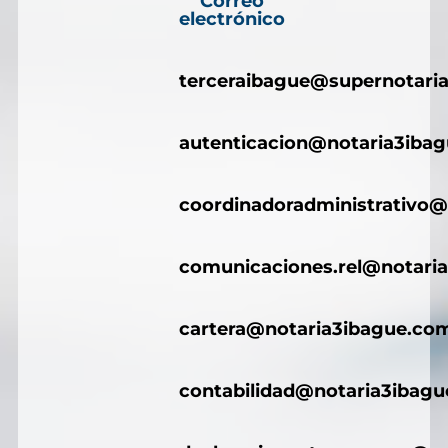
Correo
electrónico
terceraibague@supernotaria
autenticacion@notaria3iba
coordinadoradministrativo@
comunicaciones.rel@notari
cartera@notaria3ibague.co
contabilidad@notaria3ibag