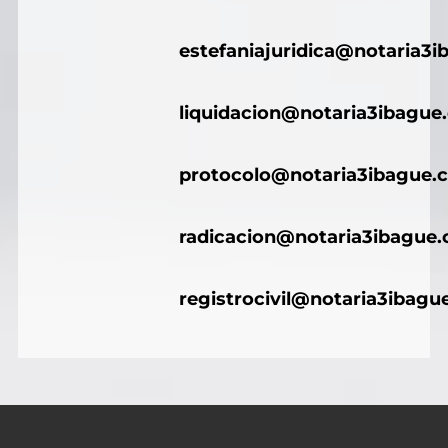
estefaniajuridica@notaria3
liquidacion@notaria3ibague
protocolo@notaria3ibague.
radicacion@notaria3ibague
registrocivil@notaria3ibagu