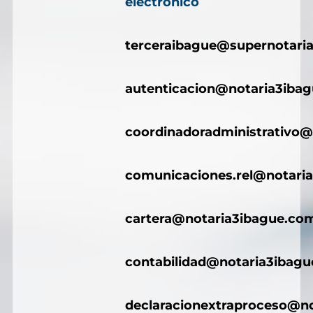
electrónico
terceraibague@supernotaria
autenticacion@notaria3iba
coordinadoradministrativo@
comunicaciones.rel@notari
cartera@notaria3ibague.co
contabilidad@notaria3ibag
declaracionextraproceso@n