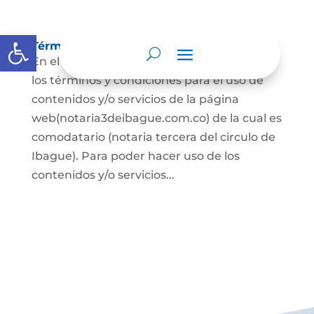
Abrir barra de herramientas
Términos y condiciones
En el presente documento se establecen
los términos y condiciones para el uso de
contenidos y/o servicios de la página
web(notaria3deibague.com.co) de la cual es
comodatario (notaria tercera del circulo de
Ibague). Para poder hacer uso de los
contenidos y/o servicios...