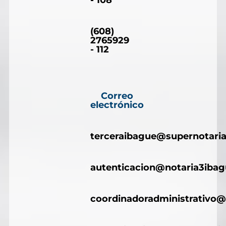
- 108
(608)
2765929
- 112
Correo
electrónico
terceraibague@supernotaria
autenticacion@notaria3iba
coordinadoradministrativo@