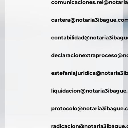
comunicaciones.rel@notari
cartera@notaria3ibague.co
contabilidad@notaria3ibag
declaracionextraproceso@n
estefaniajuridica@notaria3
liquidacion@notaria3ibague
protocolo@notaria3ibague.
radicacion@notaria3ibague